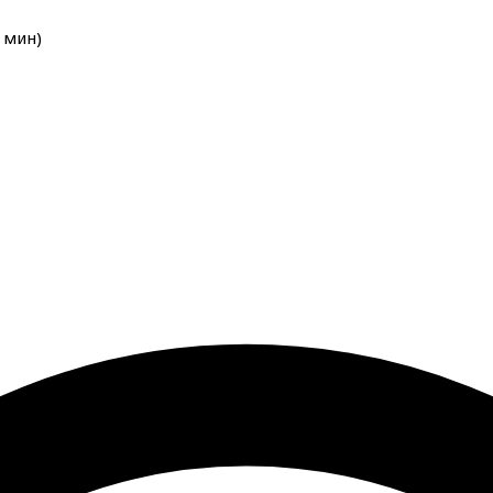
мин
)