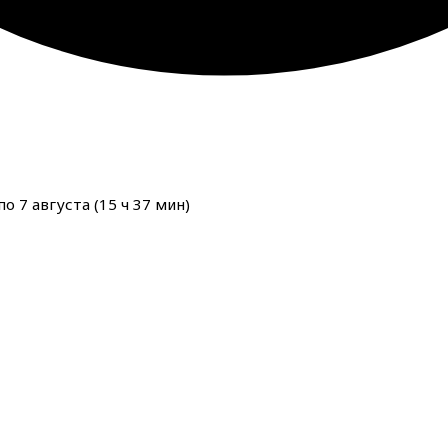
о 7 августа (
15
ч
37
мин
)