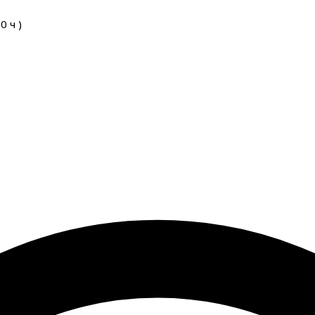
00
ч
)