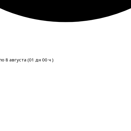
о 8 августа (
01
дн
00
ч
)