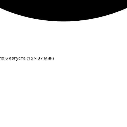
о 8 августа (
15
ч
37
мин
)