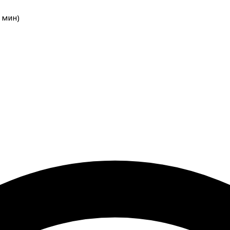
мин
)