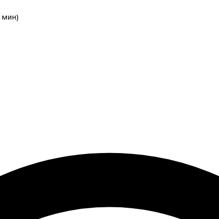
мин
)