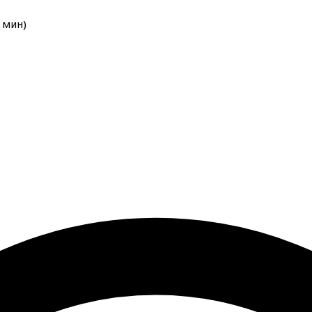
мин
)