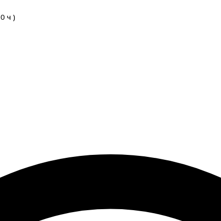
00
ч
)