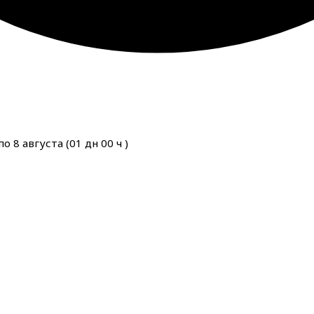
о 8 августа (
01
дн
00
ч
)