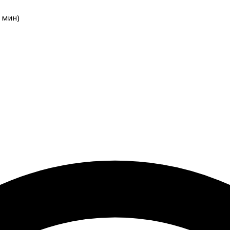
мин
)