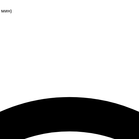
мин
)