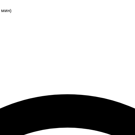
мин
)