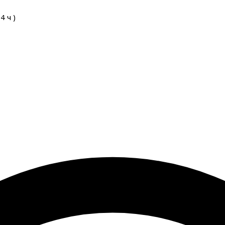
04
ч
)