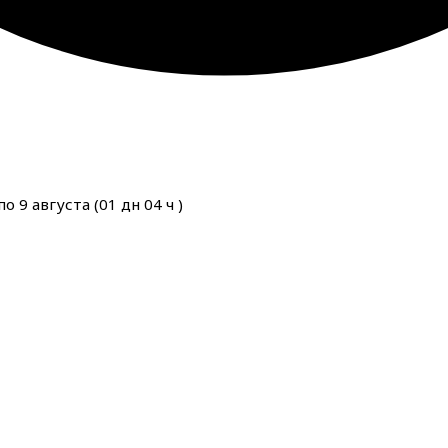
о 9 августа (
01
дн
04
ч
)