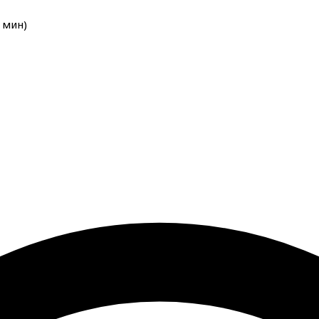
мин
)