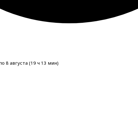
о 8 августа (
19
ч
13
мин
)