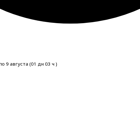
о 9 августа (
01
дн
03
ч
)