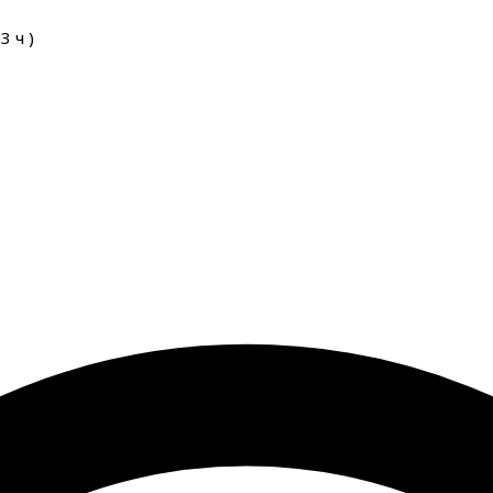
03
ч
)