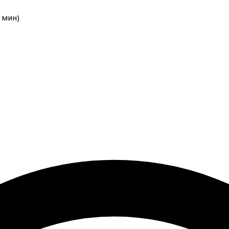
мин
)