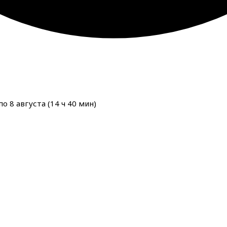
о 8 августа (
14
ч
40
мин
)