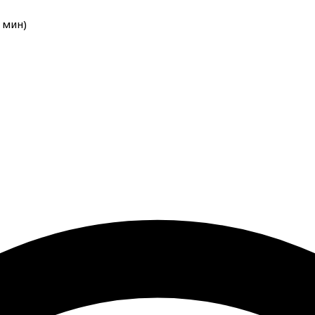
мин
)