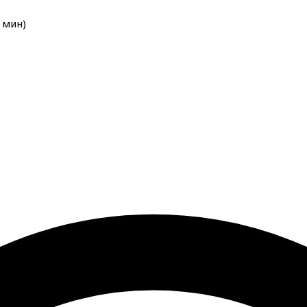
мин
)