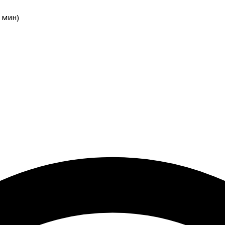
мин
)