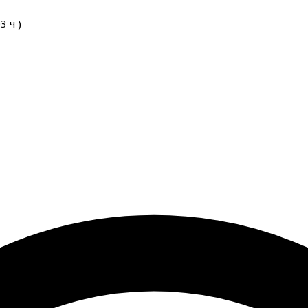
03
ч
)