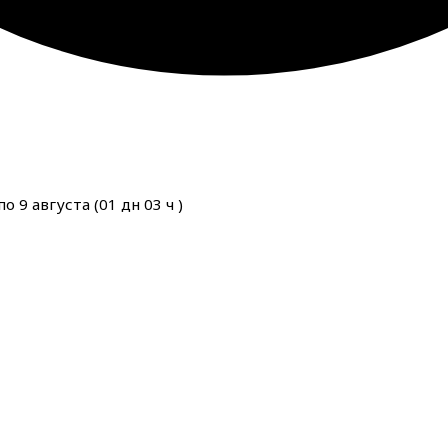
о 9 августа (
01
дн
03
ч
)