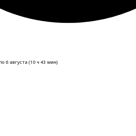
о 6 августа (
10
ч
43
мин
)