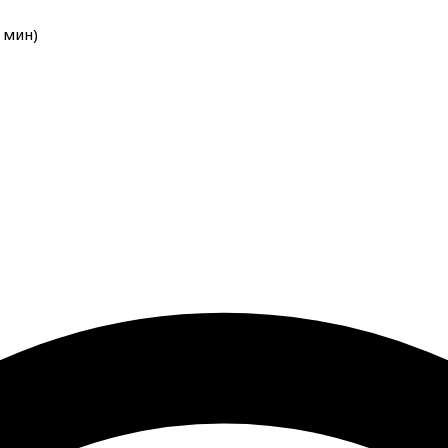
мин
)