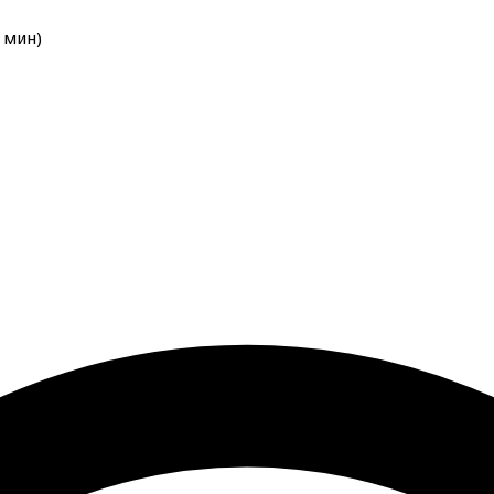
мин
)