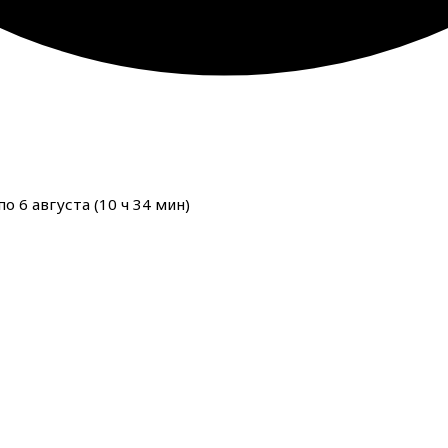
о 6 августа (
10
ч
34
мин
)