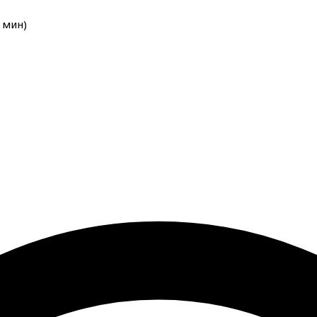
мин
)