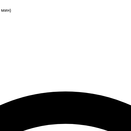
мин
)