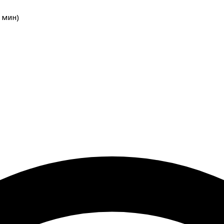
мин
)