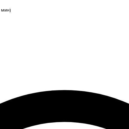
мин
)