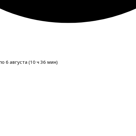
о 6 августа (
10
ч
36
мин
)