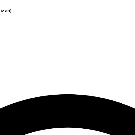
мин
)