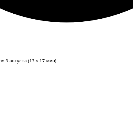
о 9 августа (
13
ч
17
мин
)