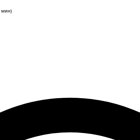
мин
)