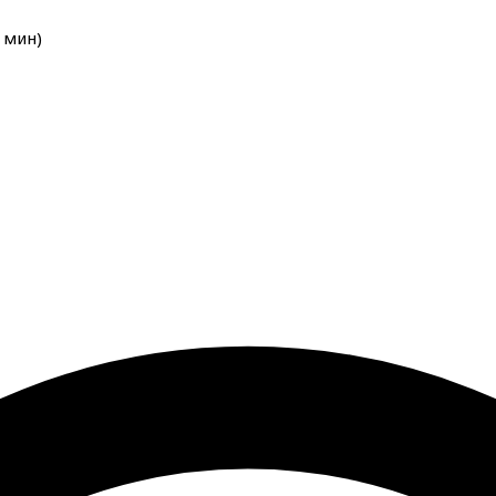
мин
)