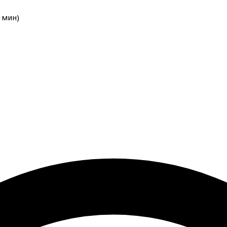
мин
)