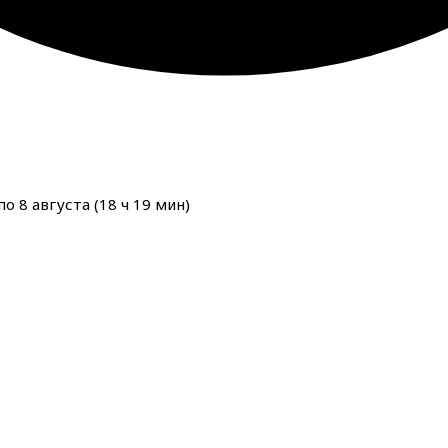
о 8 августа (
18
ч
19
мин
)