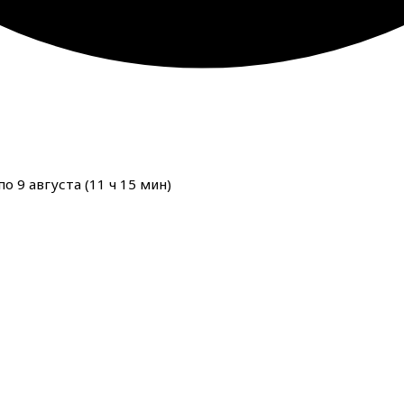
о 9 августа (
11
ч
15
мин
)