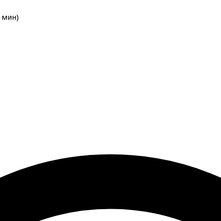
мин
)