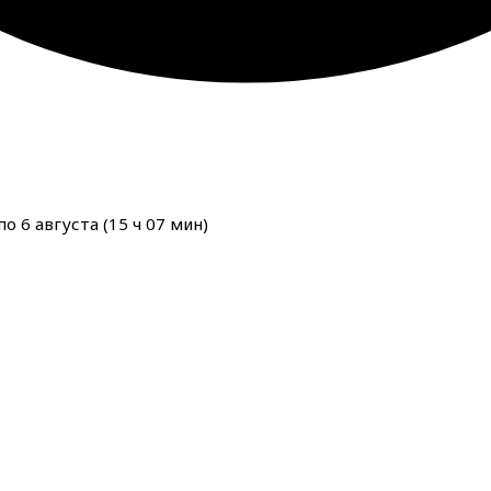
о 6 августа (
15
ч
07
мин
)