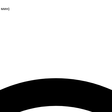
мин
)