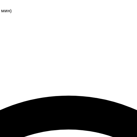
мин
)