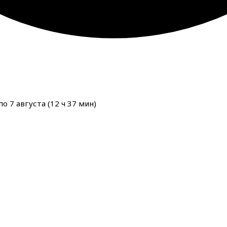
о 7 августа (
12
ч
37
мин
)