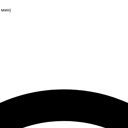
мин
)