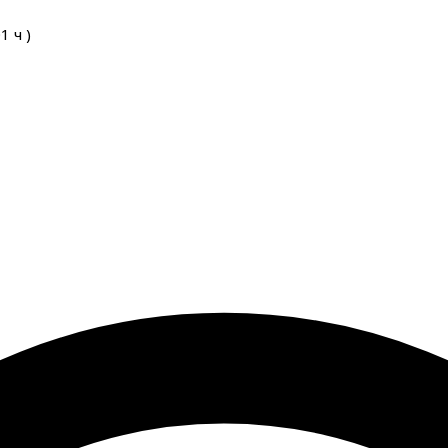
01
ч
)