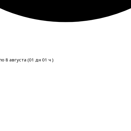
о 8 августа (
01
дн
01
ч
)