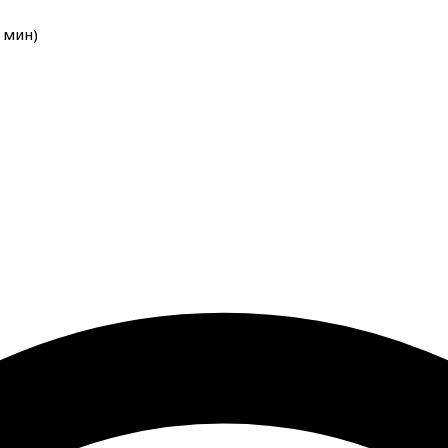
мин
)