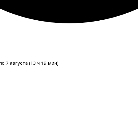
о 7 августа (
13
ч
19
мин
)