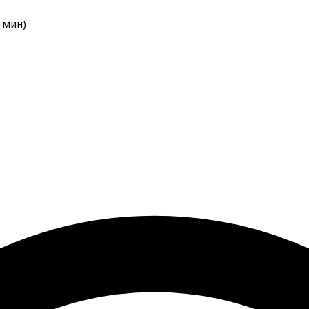
мин
)