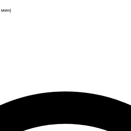
мин
)