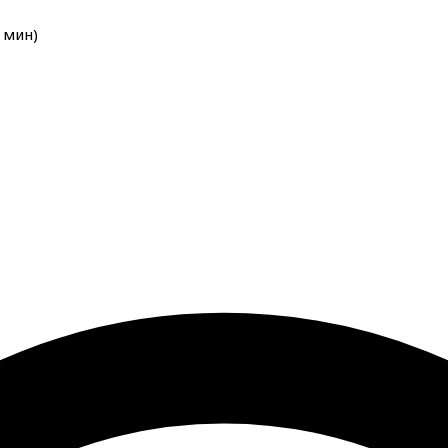
мин
)