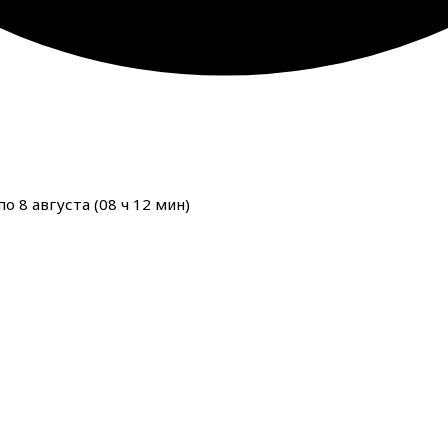
о 8 августа (
08
ч
12
мин
)