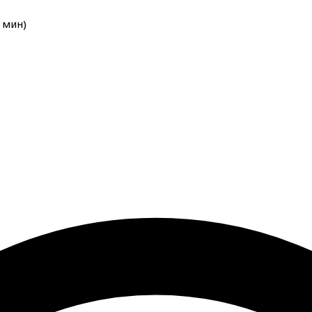
мин
)