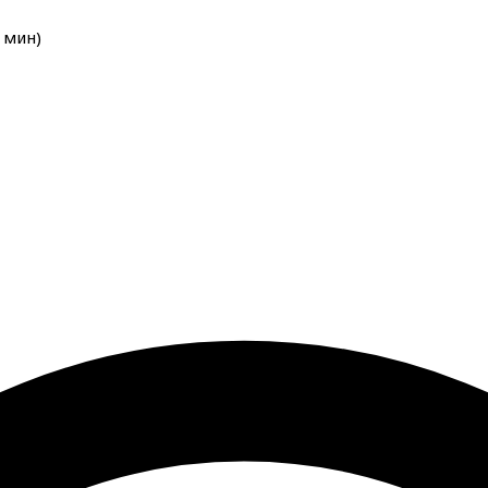
мин
)