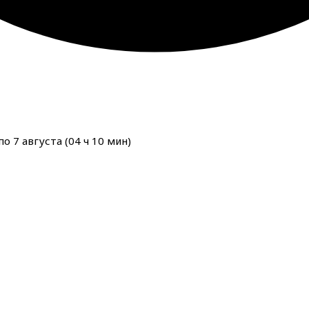
о 7 августа (
04
ч
10
мин
)