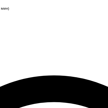
мин
)