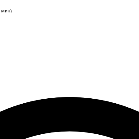
мин
)