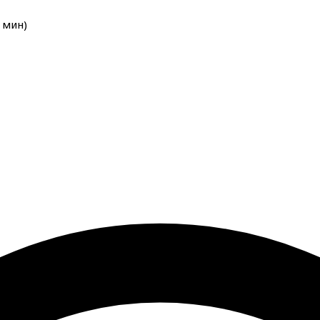
мин
)