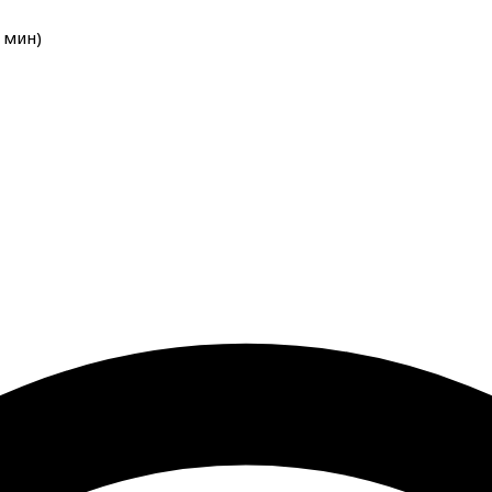
мин
)