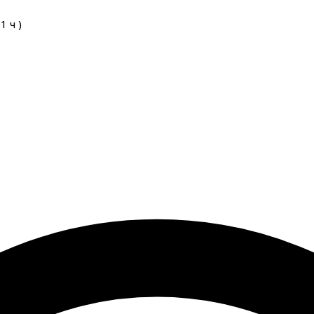
01
ч
)