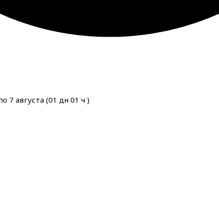
о 7 августа (
01
дн
01
ч
)