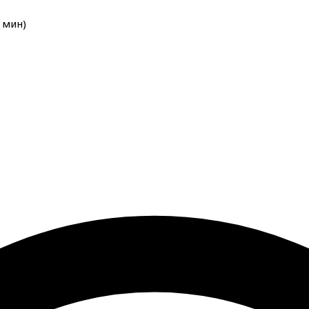
мин
)