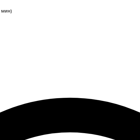
мин
)