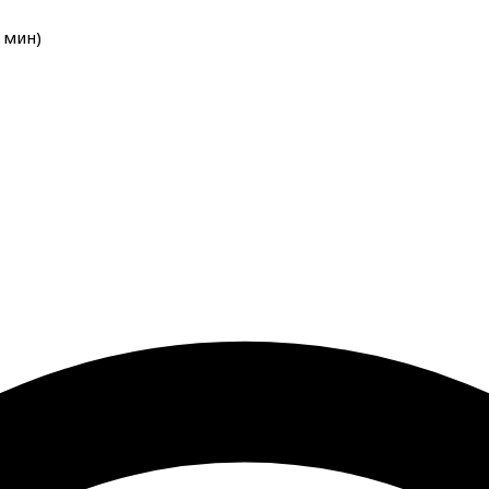
мин
)