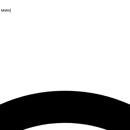
мин
)