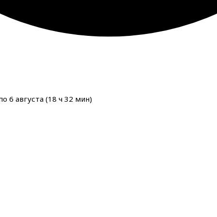
о 6 августа (
18
ч
32
мин
)