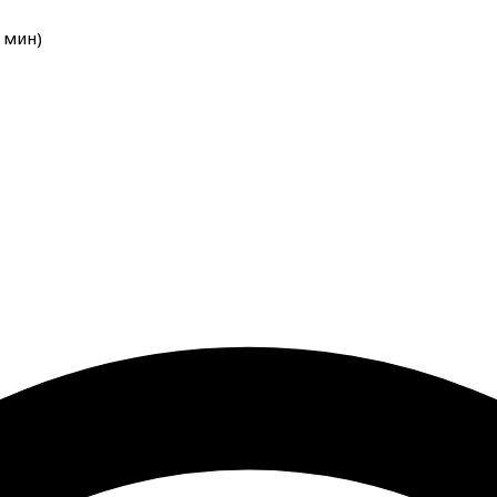
мин
)