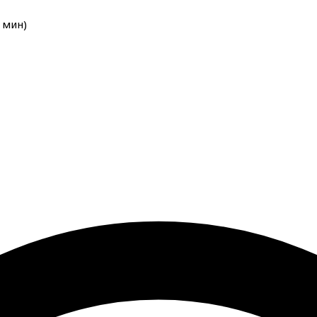
мин
)