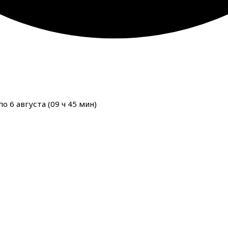
о 6 августа (
09
ч
44
мин
)