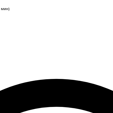
мин
)